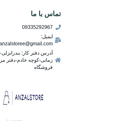
تماس با ما
09335292967
ایمیل:
anzalstoree@gmail.com
آدرس دفتر کار: بندرانزلی-ب
زمانی-کوچه خادم-دفتر م
فروشگاه