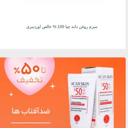
سرم روغن دانه چیا 100 % خالص اوردینری