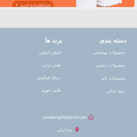
دسته بندی
برند ها
محصولات بهداشتی
اسکن اسکین
هلس دراپ
محصولات آرایشی
درمال فوکوس
محصولات نانو
هلس تئوری
مواد غذایی
javadping33@gmail.com
بندرانزلی