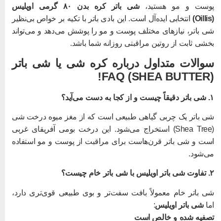
وست و مو هستید،
شی باتر کره بدن ۸۰ گرمی اویلیس
(O
انتخابی ایده‌آل است. این بادی باتر با تکیه بر خواص بی‌نظیر
ی باتر، نیازهای مختلف پوست و مو را پوشش می‌دهد و می‌تواند
خشی ثابت از روتین مراقبتی روزانه شما باشد.
والات متداول درباره کره شی یا شی باتر
(SHEA BUTT
 چیست و از کجا به دست می‌آید؟
ی باتر یک چربی گیاهی طبیعی است که از مغز میوه درخت شی
(Shea Tree) استخراج می‌شود. این درخت بومی آفریقای غربی
ست و شی باتر قرن‌هاست برای مراقبت از پوست و مو استفاده
ی‌شود.
 اویلیس با شی باتر خام چیست؟
ی باتر خام معمولاً بافت سفت‌تر و بوی طبیعی قوی‌تری دارد،
ما
شی باتر اویلیس
:
صفیه‌ شده و خالص است