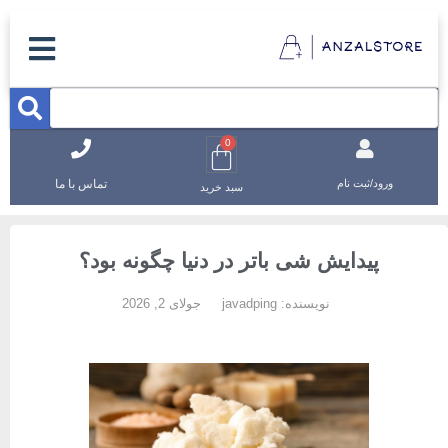
0
تماس با ما
ورود/ثبت نام
سبد خرید
پیدایش شی باتر در دنیا چگونه بود؟
نویسنده:
javadping
جولای 2, 2026