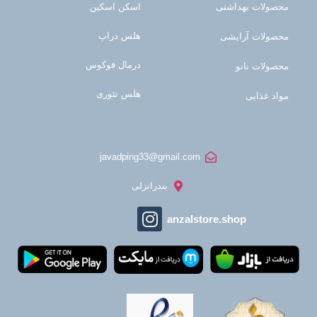
محصولات بهداشتی
اسکن اسکین
هلس دراپ
محصولات آرایشی
درمال فوکوس
محصولات نانو
هلس تئوری
مواد غذایی
javadping33@gmail.com
بندرانزلی
anzalstore.shop