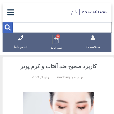
0
تماس با ما
ورود/ثبت نام
سبد خرید
کاربرد صحیح ضد آفتاب و کرم پودر
نویسنده:
javadping
ژوئن 3, 2023