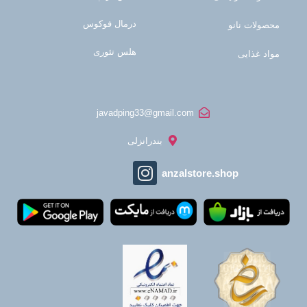
درمال فوکوس
محصولات نانو
هلس تئوری
مواد غذایی
javadping33@gmail.com
بندرانزلی
anzalstore.shop