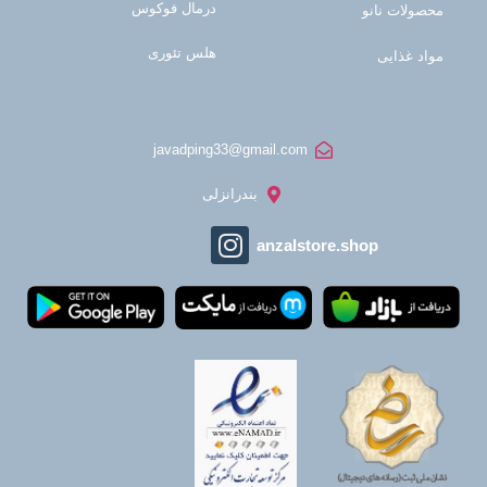
درمال فوکوس
محصولات نانو
هلس تئوری
مواد غذایی
javadping33@gmail.com
بندرانزلی
anzalstore.shop