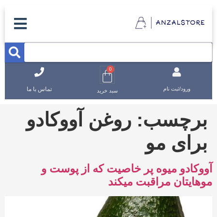
0
تماس با ما
ورود/ثبت نام
سبد خرید
برچسب:
روغن آووکادو
برای مو
آووکادو میوه پر خاصیت که از پوست و
موهایتان مراقبت میکند