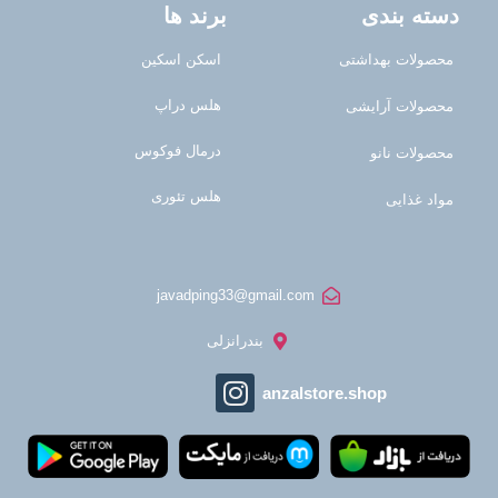
دسته بندی
برند ها
محصولات بهداشتی
اسکن اسکین
هلس دراپ
محصولات آرایشی
درمال فوکوس
محصولات نانو
هلس تئوری
مواد غذایی
javadping33@gmail.com
بندرانزلی
anzalstore.shop