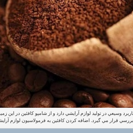
ربرد وسيعي در توليد لوازم آرايشي دارد و از شامپو کافئین در اين زمي
بررسي قرار مي گيرد. اضافه کردن کافئين به فرمولاسيون لوازم آرايش