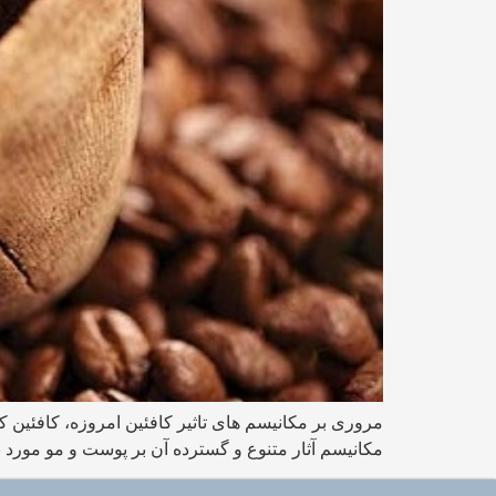
مروری بر مکانيسم های تاثير کافئین امروزه، کافئين کا
مکانيسم آثار متنوع و گسترده آن بر پوست و مو مورد 