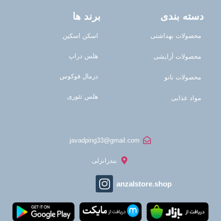
دسته بندی
برند ها
محصولات بهداشتی
اسکن اسکین
هلس دراپ
محصولات آرایشی
درمال فوکوس
محصولات نانو
هلس تئوری
مواد غذایی
javadping33@gmail.com
بندرانزلی
anzalstore.shop