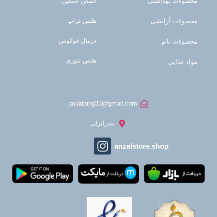
محصولات بهداشتی
اسکن اسکین
هلس دراپ
محصولات آرایشی
درمال فوکوس
محصولات نانو
هلس تئوری
مواد غذایی
javadping33@gmail.com
بندرانزلی
anzalstore.shop