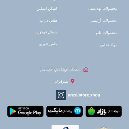
محصولات بهداشتی
اسکن اسکین
هلس دراپ
محصولات آرایشی
درمال فوکوس
محصولات نانو
هلس تئوری
مواد غذایی
javadping33@gmail.com
بندرانزلی
anzalstore.shop