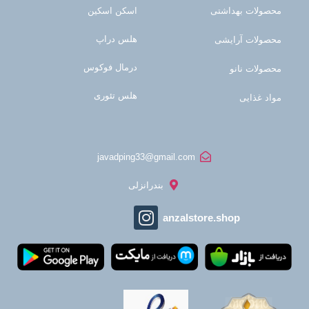
محصولات بهداشتی
اسکن اسکین
هلس دراپ
محصولات آرایشی
درمال فوکوس
محصولات نانو
هلس تئوری
مواد غذایی
javadping33@gmail.com
بندرانزلی
anzalstore.shop