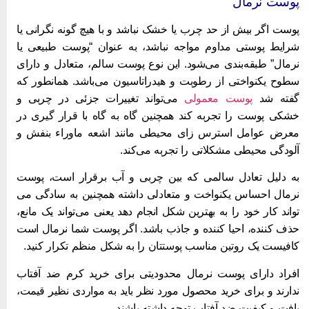
وست نرمال
وست اگر بیش از حد چرب یا خشک نباشد و با هیچ گونه نگرانی یا
رایط پوستی مداوم مواجه نباشد، به عنوان “پوست طبیعی یا
رمال” طبقه‌بندی می‌شود. این نوع پوست سالم، متعادل و دارای
طوح یکنواختی از رطوبت و هیدراتاسیون می‌باشد. همانطور که
فته شد
پوست معمولی
می‌تواند تغییرات جزئی در چربی و
شکی پوست را تجربه کند همچنین گاه به گاه با قرار گیری در
عرض عوامل استرس زای محیطی مانند اشعه ماوراء بنفش و
لودگی محیطی مشکلاتی را تجربه می‌کند.
ه دلیل تعادل سالمی که بین چربی و آب برقرار است، پوست
رمال احساس یکنواخت و متعادلی داشته همچنین به سادگی می
واند کار خود را به بهترین شکل انجام دهد یعنی می‌تواند یک مانع،
ذف کننده، احیا کننده و جاذب باشد. اگر پوست شما نرمال است
افیست یک روتین مناسب پوستتان را به شکل منظم تکرار کنید.
فراد دارای پوست نرمال محدودیتی برای خرید کرم ضد آفتاب
دارند و برای خرید محصول مورد نظر باید به مواردی نظیر قیمت،
افت و کیفیت ضد آفتاب توجه داشته باشند.