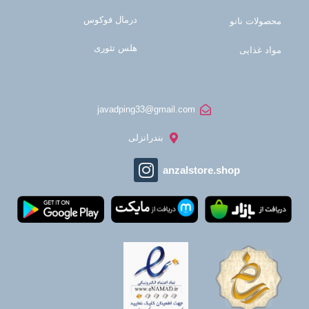
درمال فوکوس
محصولات نانو
هلس تئوری
مواد غذایی
javadping33@gmail.com
بندرانزلی
anzalstore.shop