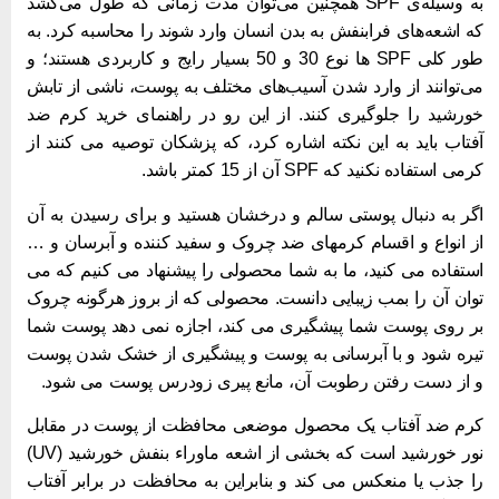
به وسیله‌ی SPF همچنین می‌توان مدت زمانی که طول می‌کشد
ه اشعه‌های فرابنفش به بدن انسان وارد شوند را محاسبه کرد. به
طور کلی SPF ها نوع 30 و 50 بسیار رایج و کاربردی هستند؛ و
ی‌توانند از وارد شدن آسیب‌های مختلف به پوست، ناشی از تابش
ورشید را جلوگیری کنند. از این رو در راهنمای خرید کرم ضد
فتاب باید به این نکته اشاره کرد، که پزشکان توصیه می کنند از
رمی استفاده نکنید که SPF آن از 15 کمتر باشد.
گر به دنبال پوستی سالم و درخشان هستید و برای رسیدن به آن
از انواع و اقسام کرم‎های ضد چروک و سفید کننده و آبرسان و …
ستفاده می کنید، ما به شما محصولی را پیشنهاد می کنیم که می
وان آن را بمب زیبایی دانست. محصولی که از بروز هرگونه چروک
ر روی پوست شما پیشگیری می کند، اجازه نمی دهد پوست شما
یره شود و با آبرسانی به پوست و پیشگیری از خشک شدن پوست
 از دست رفتن رطوبت آن، مانع پیری زودرس پوست می شود.
رم ضد آفتاب یک محصول موضعی محافظت از پوست در مقابل
نور خورشید است که بخشی از اشعه ماوراء بنفش خورشید (UV)
ا جذب یا منعکس می کند و بنابراین به محافظت در برابر آفتاب