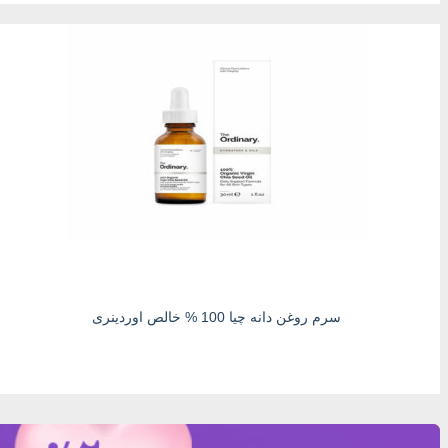
سرم روغن دانه چیا 100 % خالص اوردینری