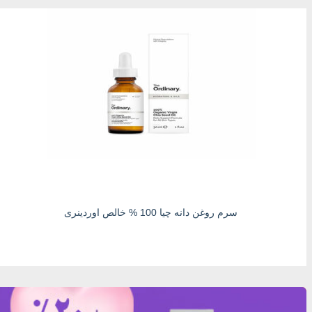
سرم روغن دانه چیا 100 % خالص اوردینری