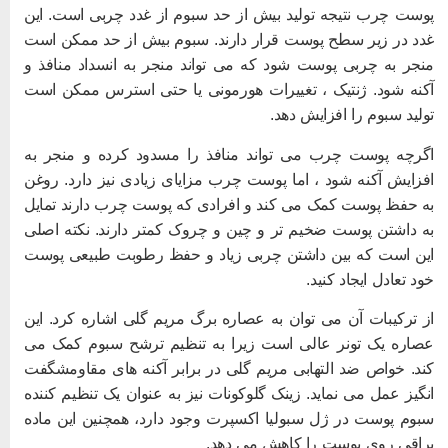
وست چرب نتیجه تولید بیش از حد سبوم از غدد چربی است. این
دد در زیر سطح پوست قرار دارند. سبوم بیش از حد ممکن است
نجر به چربی پوست شود که می تواند منجر به انسداد منافذ و
کنه شود. ژنتیک ، تغییرات هورمونی یا حتی استرس ممکن است
ولید سبوم را افزایش دهد.
گرچه پوست چرب می تواند منافذ را مسدود کرده و منجر به
فزایش آکنه شود ، اما پوست چرب مزایای زیادی نیز دارد. روغن
ه حفظ پوست کمک می کند و افرادی که پوست چرب دارند تمایل
ه داشتن پوست ضخیم تر و چین و چروک کمتر دارند. نکته اصلی
ین است که بین داشتن چربی زیاد و حفظ رطوبت طبیعی پوست
ود تعادل ایجاد کنید.
ز ترکیبات آن می توان به عصاره برگ مریم گلی اشاره کرد. این
صاره یک تونر عالی است زیرا به تنظیم ترشح سبوم کمک می
ند. خواص ضد التهابی مریم گلی در برابر آکنه های مقاومشگفت
نگیز عمل می نماید. زینک گلوکونات نیز به عنوان یک تنظیم کننده
بوم پوست در ژل سبولیا اکسپرت وجود دارد، همچنین این ماده
راقی روی پوست را کاهش می دهد.