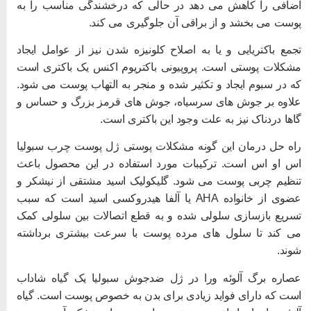
ضافی را کاهش می دهد در حالی که درخشندگی مناسب را به
وست می بخشد و از براقی آن جلوگیری می کند.
جمع باکتریایی و یا به اصلاح کلونیزه شدن نیز از عوامل ایجاد
شکلات پوستی است. پروپیونی باکتریوم اکنس یک باکتری است
ه در سبوم ایجاد و تکثیر شده و منجر به التهاب پوست می شود.
لاوه بر جوش های سرسیاه، جوش های قرمز بزرگ و حساس و
اها دردناک نیز به علت وجود این باکتری است.
اه حل درمان این گونه مشکلات پوستی ژل پوست چرب سبولیا
س او اس است. ترکیبات مورد استفاده در این محصول باعث
نظیم چربی پوست می شود. گلیکولیک اسید مشتقی از نیشکر و
عضوی از خانواده AHA یا آلفا هیدروکسی اسید است که سبب
سریع بازسازی سلولی شده و به قطع اتصالات بین سلولی کمک
ی کند تا سلول های مرده پوست با سرعت بیشتری برداشته
وند.
صاره برگ آلوئه ورا در ژل ضدجوش سبولیا یک گیاه شاداب
ست که دارای فواید زیادی برای بدن به خصوص پوست است. گیاه