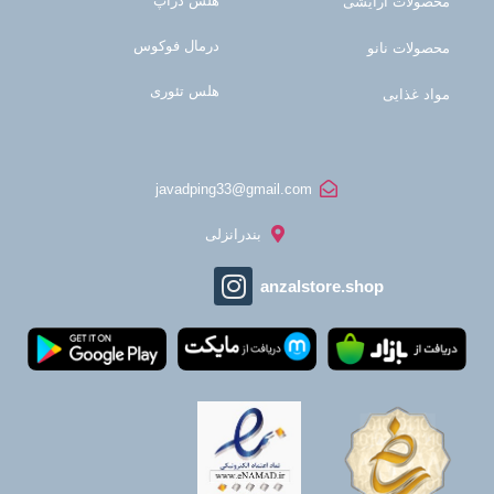
هلس دراپ
محصولات آرایشی
درمال فوکوس
محصولات نانو
هلس تئوری
مواد غذایی
javadping33@gmail.com
بندرانزلی
anzalstore.shop