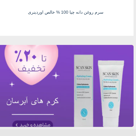
سرم روغن دانه چیا 100 % خالص اوردینری