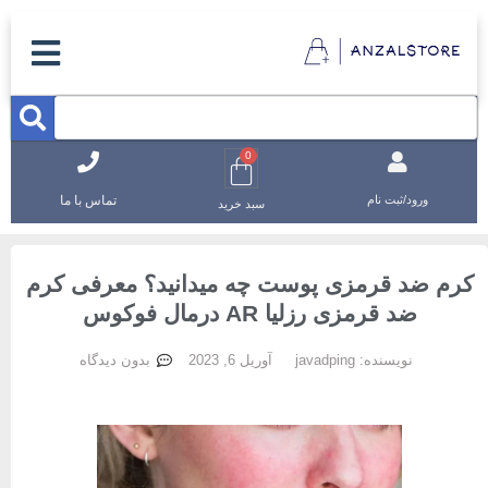
0
تماس با ما
ورود/ثبت نام
سبد خرید
رم ضد قرمزی پوست چه میدانید؟ معرفی کرم
ضد قرمزی رزلیا AR درمال فوکوس
نویسنده:
javadping
آوریل 6, 2023
بدون دیدگاه