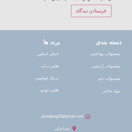
دسته بندی
برند ها
محصولات بهداشتی
اسکن اسکین
هلس دراپ
محصولات آرایشی
درمال فوکوس
محصولات نانو
هلس تئوری
مواد غذایی
javadping33@gmail.com
بندرانزلی