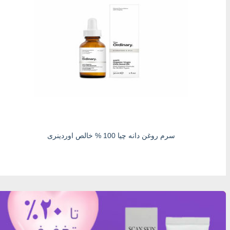
سرم روغن دانه چیا 100 % خالص اوردینری