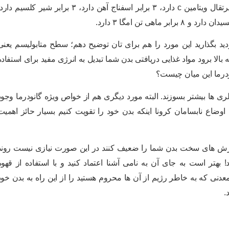
ای به آن بخشیده اند این یعنی قارچ گانودرما ۷ برابر پرتقال ویتامین c دارد، ۳ برابر اسفناج آهن دارد، ۳ برابر شیر کلسیم د
وردید بگذارید این مورد را هم برای تان توضیح دهم؛ سطح متابولیسم یعنی
برود مواد غذایی دریافتی بدن شما تبدیل به انرژی مفید برای استفاده
ودرما این میان چیست؟
ری ها بیشتر بسوزند. البته مورد دیگری هم از خواص ویژه گانودرما وجود
وضاع نابسامان کرونا اینکه بدن خود را تقویت کنیم بسیار حائز اهمیت
ورزش های سخت بدن شما را ضعیف کنند در این صورت نیازی نیست روند
 بهتر است به جای آن به نامی آشنا اعتماد کنید و با استفاده از قهوه
معدنی که به خاطر رژیم از آن ها محروم هستید را از این راه به بدن خود
.