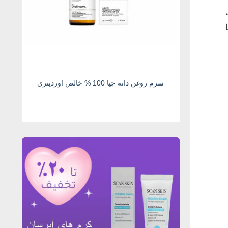
سرم روغن دانه چیا 100 % خالص اوردینری