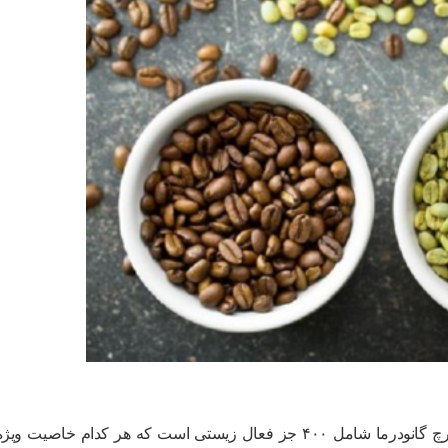
قارچ گانودرما در هر ۱۰۰ گرم ۲۲ کیلوکالری دارد. قارچ‌ گانودرما شامل ۴۰۰ جز فعال زیستی است که هر کدام خاصیت ویژ