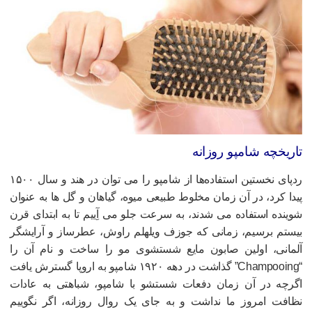
اریخچه شامپو روزانه
ردپای نخستین استفاده‌ها از شامپو را می توان در هند و سال ۱۵۰۰
یدا کرد، در آن زمان مخلوط طبیعی میوه، گیاهان و گل ها به عنوان
وینده استفاده می شدند، به سرعت جلو می آِییم تا به ابتدای قرن
یستم برسیم، زمانی که جوزف ویلهلم راوش، عطرساز و آرایشگر
لمانی، اولین صابون مایع شستشوی مو را ساخت و نام آن را
“Champooing” گذاشت در دهه ۱۹۲۰ شامپو به اروپا گسترش یافت
گرچه در آن زمان دفعات شستشو با شامپو، شباهتی به عادات
ظافت امروز ما نداشت و به جای یک روال روزانه، اگر نگوییم