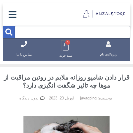
0
تماس با ما
ورود/ثبت نام
سبد خرید
رار دادن شامپو روزانه ملایم در روتین مراقبت از
موها چه تاثیر شگفت انگیزی دارد؟
نویسنده:
javadping
آوریل 20, 2023
بدون دیدگاه