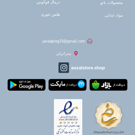
درمال فوکوس
محصولات نانو
هلس تئوری
مواد غذایی
javadping33@gmail.com
بندرانزلی
anzalstore.shop