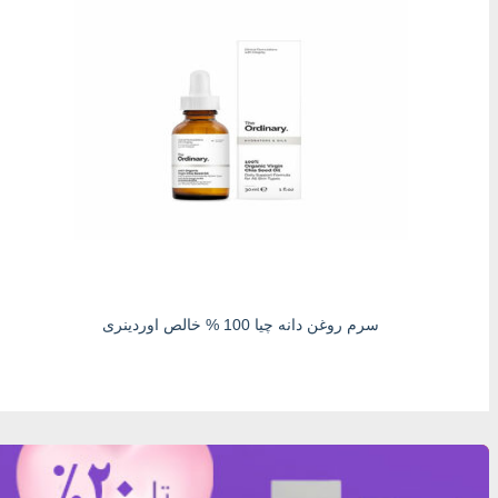
سرم روغن دانه چیا 100 % خالص اوردینری