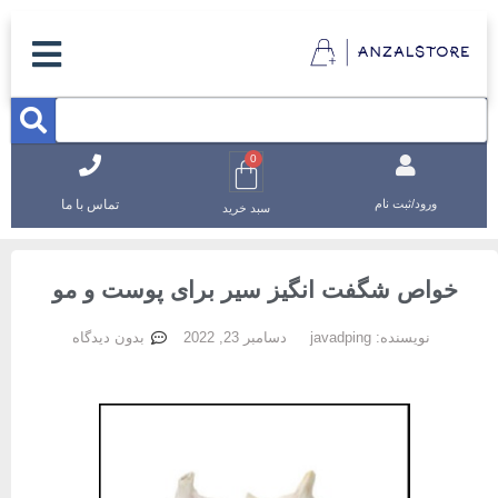
0
تماس با ما
ورود/ثبت نام
سبد خرید
خواص شگفت انگیز سیر برای پوست و مو
نویسنده:
javadping
دسامبر 23, 2022
بدون دیدگاه