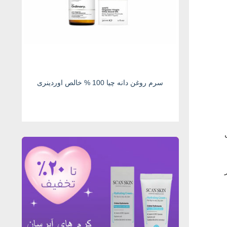
سرم روغن دانه چیا 100 % خالص اوردینری