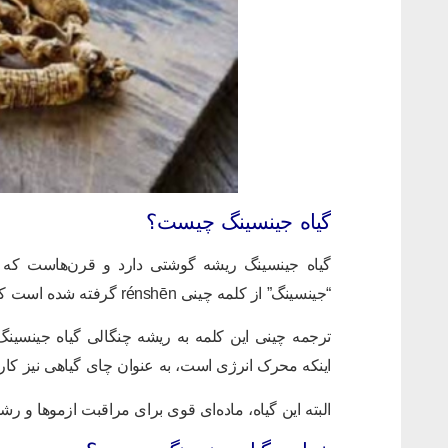
گیاه جینسینگ چیست؟
گیاه جینسینگ ریشه گوشتی دارد و قرن‌هاست که د
“جینسینگ” از کلمه چینی rénshēn گرفته شده است که به معنی “ریشه گیاه” است.
ترجمه چینی این کلمه به ریشه چنگالی گیاه جینسینگ
اینکه محرک انرژی است، به عنوان چای گیاهی نیز کاربر
البته این گیاه، ماده‌ای قوی برای مراقبت ازمو‌ها و ر