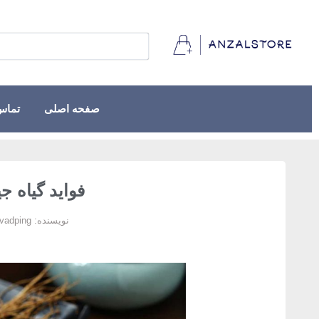
صفحه اصلی
تماس 
فواید گیاه 
نویسنده:
javadping