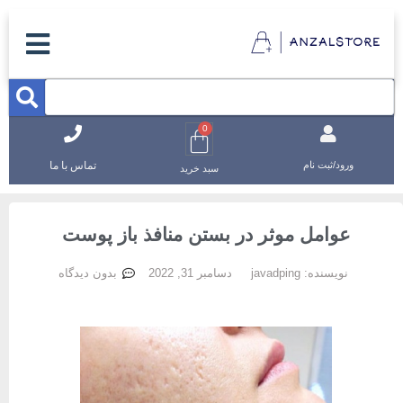
0
تماس با ما
ورود/ثبت نام
سبد خرید
عوامل موثر در بستن منافذ باز پوست
نویسنده:
javadping
دسامبر 31, 2022
بدون دیدگاه