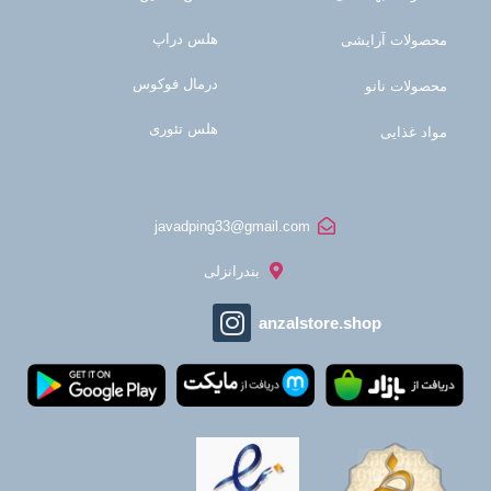
هلس دراپ
محصولات آرایشی
درمال فوکوس
محصولات نانو
هلس تئوری
مواد غذایی
javadping33@gmail.com
بندرانزلی
anzalstore.shop