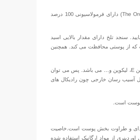
روغن میوه خولان دریایی (سنجد تلخ) اوردینری (The Ordinary 100% Organic Virgin Sea-Buckthorn Fruit Oil) دارای فرمولاسیونی 100 درصد
ید. سنجد تلخ دارای مقدار بالایی اسید
. این اسید که یک ماده نادر برای پوست محسوب می شود، جزئی از خانواده امگا 7 است که از پوستی محافظت می کند. همچنین
این روغن سرشار از اسید های چربی چون اسید استئاریک، اسید لینولنیک و آنتی اکسیدان هایی چون ویتامین E، لیکوپن و… می باشد. پس می توان
ل آسیب رسان خارجی چون رادیکال های
 پوست است.
ردینری از مواد ارگانیک استفاده شده