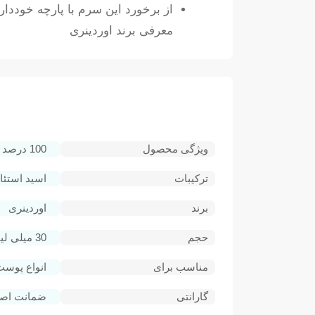
از برخورد این سرم با پارچه خوددا
معرفی برند اوردینری
ویژگی محصول
100 درصد خالص و ارگانیک مغذی برای پوست تامین کننده رطوبت و آب مورد نیاز پوست
ترکیبات
اسید استئاری
برند
اوردینری
حجم
30 میلی لیتر
مناسب برای
انواع پوست
گارانتی
ضمانت اصال