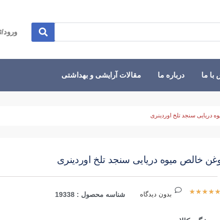
ورود/ث
با ما
درباره ما
مقالات آرایشی و بهداشتی
ه دریایی سنجد تلخ اوردینری
غن خالص میوه دریایی سنجد تلخ اوردینری
★
★
★
★
بدون دیدگاه
شناسه محصول : 19338