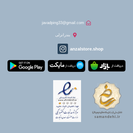
javadping33@gmail.com
بندرانزلی
anzalstore.shop