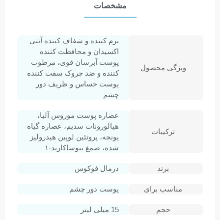
مشخصات
نرم کننده و شفاف کننده آنتی
اکسیدان و محافظت کننده
پوست آبرسان قوی، مرطوب
ویژگی محصول
کننده و ضد چروک سفت کننده
پوست حساس و ظریف دور
چشم
عصاره پوست موروس آلبا،‌
هیالورونات سدیم، عصاره گیاه
ترکیبات
یونجه، پروتئین لوپین هیدرولیز
شده، صمغ بیوساکارید-۱
برند
درمال فوکوس
مناسب برای
پوست دور چشم
حجم
15 میلی لیتر