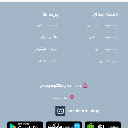
دسته بندی
برند ها
محصولات بهداشتی
اسکن اسکین
هلس دراپ
محصولات آرایشی
درمال فوکوس
محصولات نانو
هلس تئوری
مواد غذایی
javadping33@gmail.com
بندرانزلی
anzalstore.shop