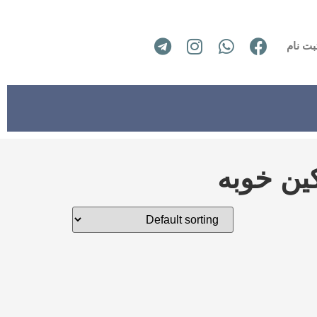
بت نام
ین خوبه