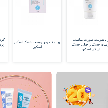
کرم آبرسان hydrating cream
کر
مخصوص پوست خشک اسکن
پوست نرمال تا مختلط اسکن
پ
اسکین
اسکین