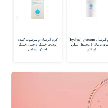
م آبرسان و مرطوب کننده
کرم دست روشن کننده و آبرسان
پن
وست خشک و خیلی خشک
عمقی و ضد چروک اسکن
اسک
اسکن اسکین
اسکین