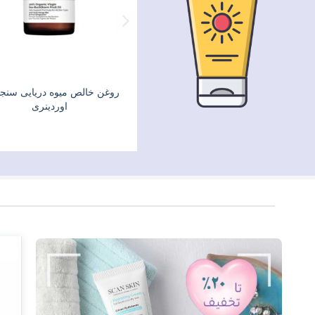
سرم روغن دانه چیا 100 % خالص
روغن خالص میوه دریایی سنجد
اوردینری
اوردینری