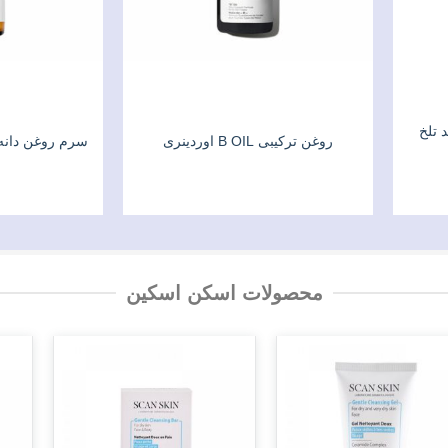
 تلخ
روغن ترکیبی B OIL اوردینری
سرم روغن دانه 
محصولات اسکن اسکین