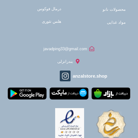
درمال فوکوس
محصولات نانو
هلس تئوری
مواد غذایی
javadping33@gmail.com
بندرانزلی
anzalstore.shop