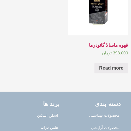
قهوه ماسالا گانودرما
398.000
تومان
Read more
دسته بندی
برند ها
محصولات بهداشتی
اسکن اسکین
هلس دراپ
محصولات آرایشی