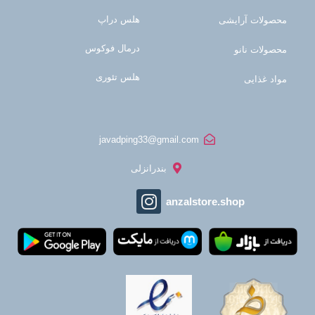
هلس دراپ
محصولات آرایشی
درمال فوکوس
محصولات نانو
هلس تئوری
مواد غذایی
javadping33@gmail.com
بندرانزلی
anzalstore.shop