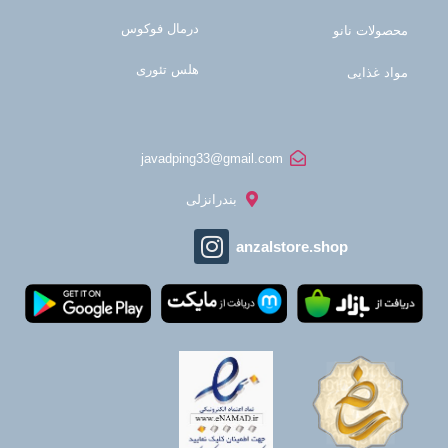
درمال فوکوس
محصولات نانو
هلس تئوری
مواد غذایی
javadping33@gmail.com
بندرانزلی
anzalstore.shop