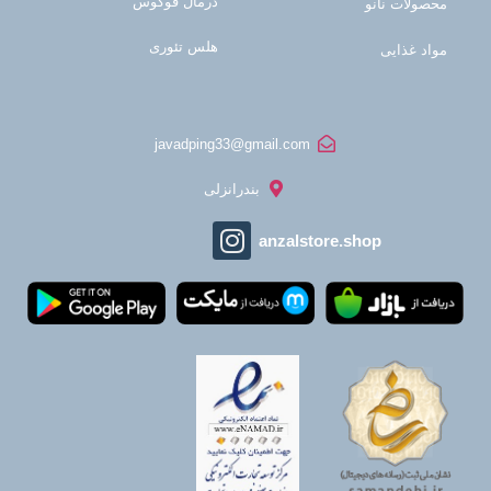
درمال فوکوس
محصولات نانو
هلس تئوری
مواد غذایی
javadping33@gmail.com
بندرانزلی
anzalstore.shop