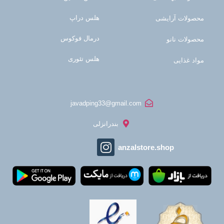
هلس دراپ
محصولات آرایشی
درمال فوکوس
محصولات نانو
هلس تئوری
مواد غذایی
javadping33@gmail.com
بندرانزلی
anzalstore.shop