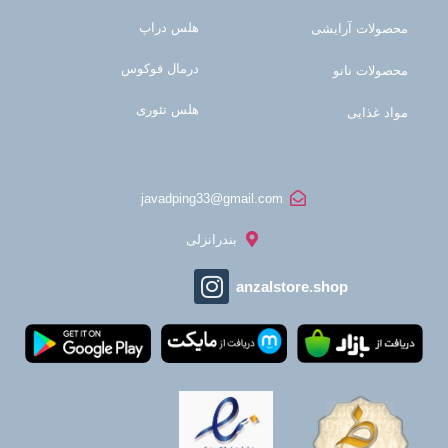
هلس دراپ
محصولات آرایشی
درمال فوکوس
محصولات نانو
هلس تئوری
مواد غذایی
javadping33@gmail.com
بندرانزلی
anzalstore.shop