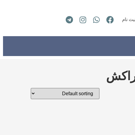
بت نام
راکش