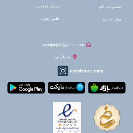
درمال فوکوس
محصولات نانو
هلس تئوری
مواد غذایی
javadping33@gmail.com
بندرانزلی
anzalstore.shop