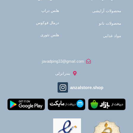
هلس دراپ
محصولات آرایشی
درمال فوکوس
محصولات نانو
هلس تئوری
مواد غذایی
javadping33@gmail.com
بندرانزلی
anzalstore.shop