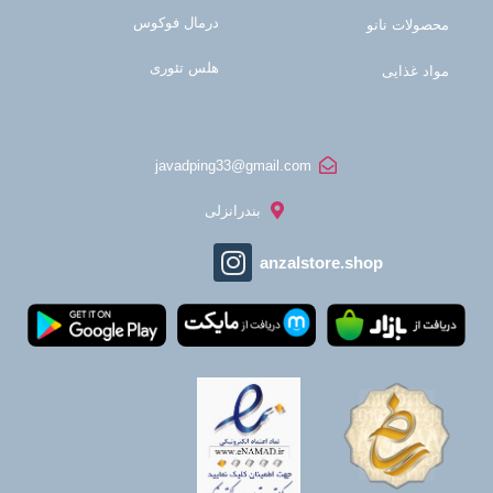
درمال فوکوس
محصولات نانو
هلس تئوری
مواد غذایی
javadping33@gmail.com
بندرانزلی
anzalstore.shop