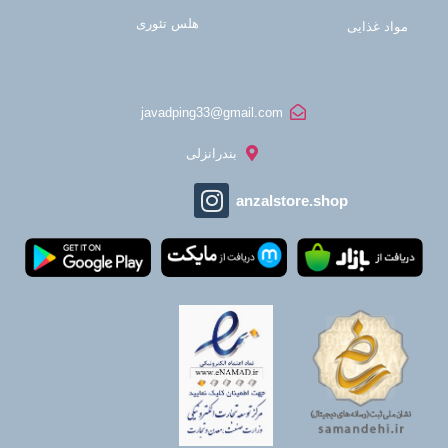
هلس تئوری
مواد غذایی
javadping33@gmail.com
بندرانزلی
anzalstore.shop