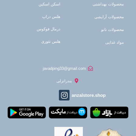
محصولات بهداشتی
اسکن اسکین
هلس دراپ
محصولات آرایشی
درمال فوکوس
محصولات نانو
هلس تئوری
مواد غذایی
javadping33@gmail.com
بندرانزلی
anzalstore.shop