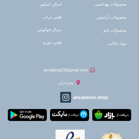
محصولات بهداشتی
اسکن اسکین
هلس دراپ
محصولات آرایشی
درمال فوکوس
محصولات نانو
هلس تئوری
مواد غذایی
javadping33@gmail.com
بندرانزلی
anzalstore.shop