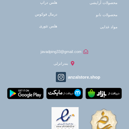
هلس دراپ
محصولات آرایشی
درمال فوکوس
محصولات نانو
هلس تئوری
مواد غذایی
javadping33@gmail.com
بندرانزلی
anzalstore.shop