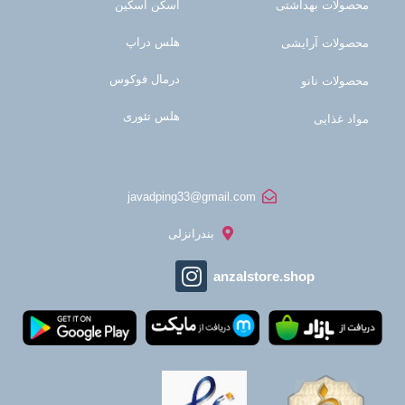
محصولات بهداشتی
اسکن اسکین
هلس دراپ
محصولات آرایشی
درمال فوکوس
محصولات نانو
هلس تئوری
مواد غذایی
javadping33@gmail.com
بندرانزلی
anzalstore.shop