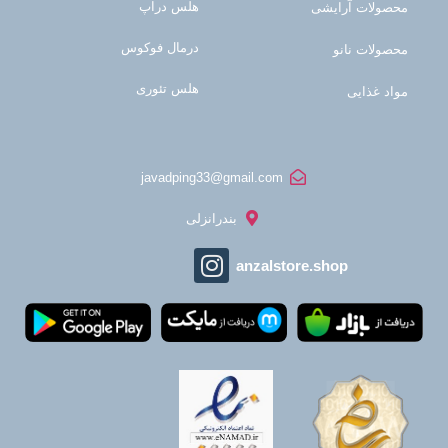
هلس دراپ
محصولات آرایشی
درمال فوکوس
محصولات نانو
هلس تئوری
مواد غذایی
javadping33@gmail.com
بندرانزلی
anzalstore.shop