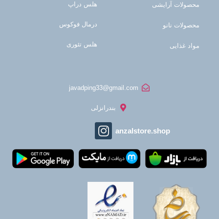
هلس دراپ
محصولات آرایشی
درمال فوکوس
محصولات نانو
هلس تئوری
مواد غذایی
javadping33@gmail.com
بندرانزلی
anzalstore.shop