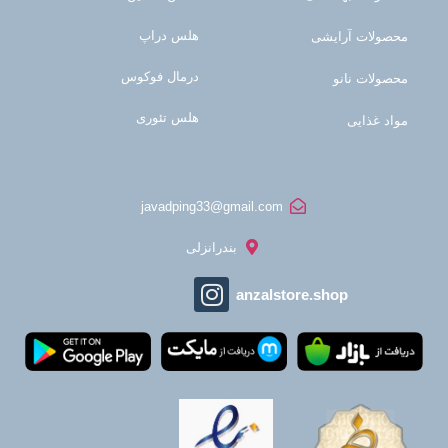
هلس دراپ
محصولات آرایشی
درمال فوکوس
محصولات نانو
هلس تئوری
مواد غذایی
javadping33@gmail.com
بندرانزلی
anzalstore.shop