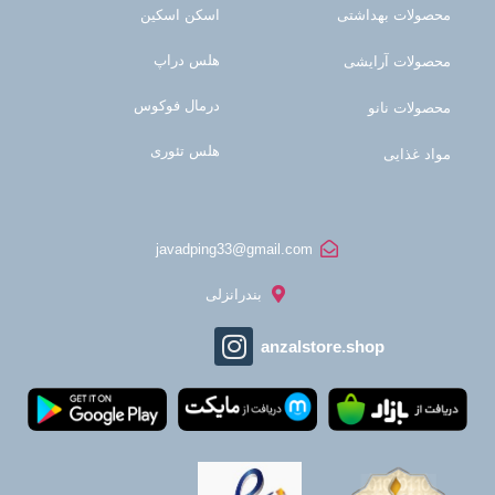
محصولات بهداشتی
اسکن اسکین
هلس دراپ
محصولات آرایشی
درمال فوکوس
محصولات نانو
هلس تئوری
مواد غذایی
javadping33@gmail.com
بندرانزلی
anzalstore.shop