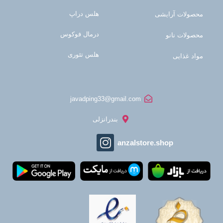
هلس دراپ
محصولات آرایشی
درمال فوکوس
محصولات نانو
هلس تئوری
مواد غذایی
javadping33@gmail.com
بندرانزلی
anzalstore.shop