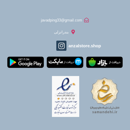
javadping33@gmail.com
بندرانزلی
anzalstore.shop