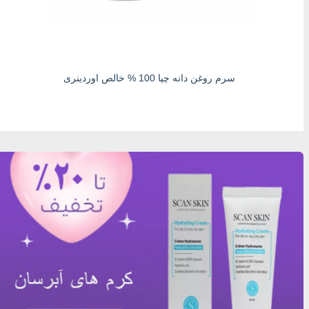
سرم روغن دانه چیا 100 % خالص اوردینری