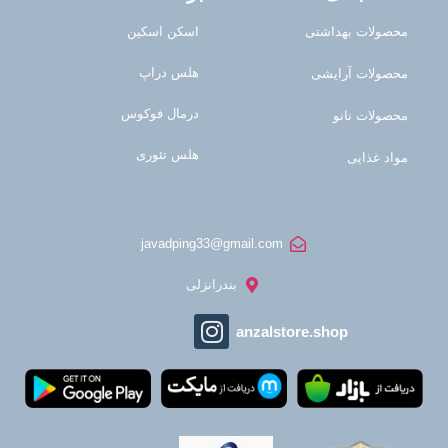
محصولات بهداشتی
اسکن اسکین
هلس دراپ
محصولات آرایشی
درمال فوکوس
محصولات نانو
هلس تئوری
مواد غذایی
javadping33@gmail.com
بندرانزلی
anzalstore.shop