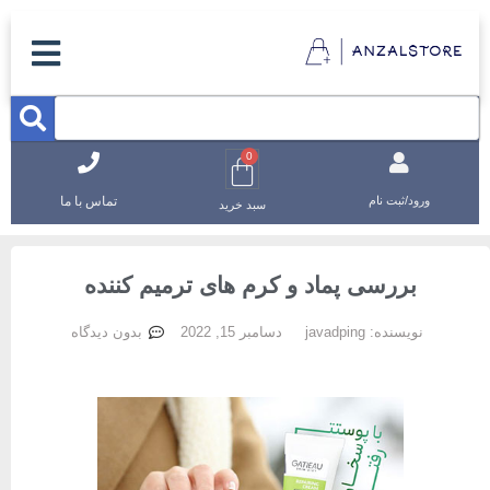
0
تماس با ما
ورود/ثبت نام
سبد خرید
بررسی پماد و کرم های ترمیم کننده
نویسنده:
javadping
دسامبر 15, 2022
بدون دیدگاه