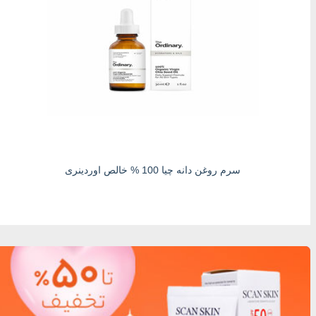
سرم روغن دانه چیا 100 % خالص اوردینری