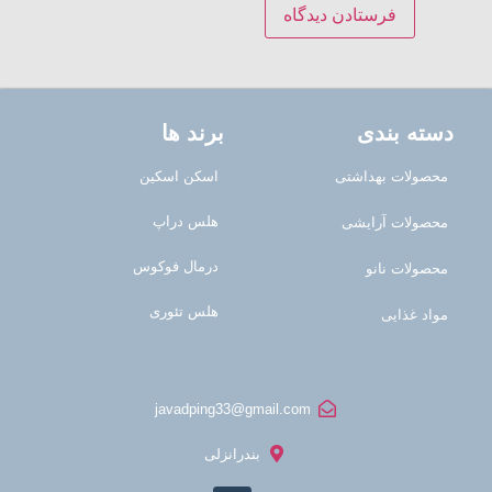
دسته بندی
برند ها
محصولات بهداشتی
اسکن اسکین
هلس دراپ
محصولات آرایشی
درمال فوکوس
محصولات نانو
هلس تئوری
مواد غذایی
javadping33@gmail.com
بندرانزلی