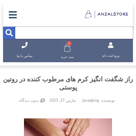
0
تماس با ما
ورود/ثبت نام
سبد خرید
از شگفت انگیز کرم های مرطوب کننده در روتین
پوستی
نویسنده:
javadping
مارس 27, 2023
بدون دیدگاه