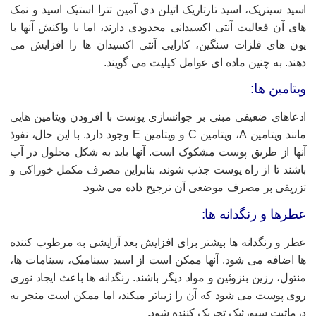
سید سیتریک، اسید تارتاریک اتیلن دی آمین تترا استیک اسید و نمک
ای آن فعالیت آنتی اکسیدانی محدودی دارند، اما با واکنش آنها با
ون های فلزات سنگین، کارایی آنتی اکسیدان ها را افزایش می
هند. به چنین ماده ای عوامل کیلیت می گویند.
یتامین ها:
دعاهای ضعیفی مبنی بر جوانسازی پوست با افزودن ویتامین هایی
مانند ویتامین A، ویتامین C و ویتامین E وجود دارد. با این حال، نفوذ
نها از طریق پوست مشکوک است. آنها باید به شکل محلول در آب
اشند تا از راه پوست جذب شوند، بنابراین مصرف مکمل خوراکی و
زریقی بر مصرف موضعی آن ترجیح داده می شود.
طرها و رنگدانه ها:
طر و رنگدانه ها بیشتر برای افزایش بعد آرایشی به مرطوب کننده
ا اضافه می شود. آنها ممکن است از اسید سینامیک، سینامات ها،
نتول، رزین بنزوئین و مواد دیگر باشند. رنگدانه ها باعث ایجاد نوری
وی پوست می شود که آن را زیباتر میکند، اما ممکن است منجر به
رماتیت سبورئیک تحریک کننده شود.